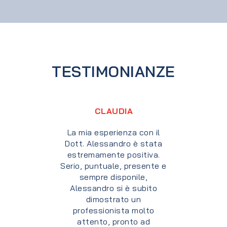
TESTIMONIANZE
EMANUELE
Mi sono rivolto al Dott.
Alessandro Gismondi per
chiedere un aiuto dal punto
di vista nutrizionale. Dopo
più di due anni di
consulenza, non posso che
ritenermi soddisfatto di
quanto mi è stato offerto. Il
Dott. Gismondi è sempre