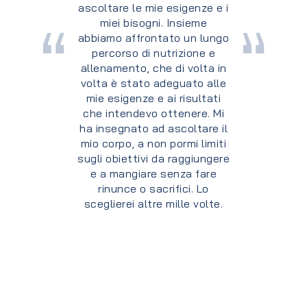
stato disponibile, cordiale e
attento alle mie esigenze. Mi
ha fornito la giusta
motivazione,
incoraggiandomi nei momenti
più difficili, e riprendendomi
– sempre con educazione e
comprensione – quando non
davo il giusto peso al lavoro
svolto, senza mai far pesare
i momenti di svago. Ad oggi,
sono soddisfatto dei
risultati conseguiti sotto la
sua guida.