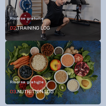
Risorse gratuite
02
.TRAINING LOG
Risorse gratuite
03
.NUTRITION LOG