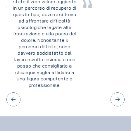
molto attento al lato
umano, lo consiglierei a
tutti!