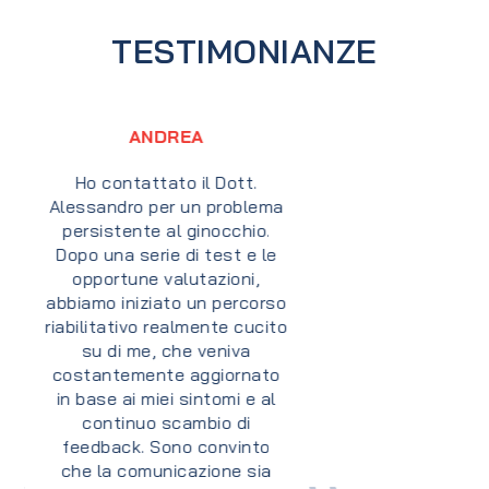
TESTIMONIANZE
CINZIA
Ho incontrato il Dott.
Alessandro Gismondi in un
momento difficile e doloroso
della mia vita che ha
causato un severo e
limitante mal di schiena. Ero
davvero avvilita, ma grazie al
suo programma di recupero
ho risolto tutto,
riconquistando uno stato di
benessere psico-fisico.
Alessandro è un grande
professionista, scrupoloso e