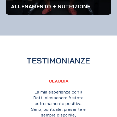
ALLENAMENTO + NUTRIZIONE
TESTIMONIANZE
EMANUELE
Mi sono rivolto al Dott.
Alessandro Gismondi per
chiedere un aiuto dal punto
di vista nutrizionale. Dopo
più di due anni di