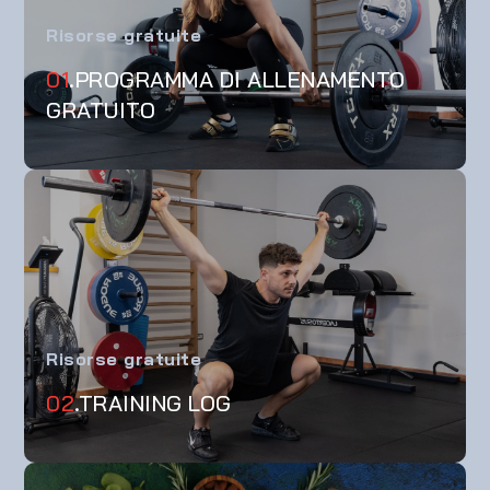
Risorse gratuite
01
.PROGRAMMA DI ALLENAMENTO
GRATUITO
Risorse gratuite
02
.TRAINING LOG