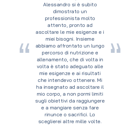
consulenza, non posso che
ritenermi soddisfatto di
quanto mi è stato offerto. Il
Dott. Gismondi è sempre
stato disponibile, cordiale e
attento alle mie esigenze. Mi
ha fornito la giusta
motivazione,
incoraggiandomi nei momenti
più difficili, e riprendendomi
– sempre con educazione e
comprensione – quando non
davo il giusto peso al lavoro
svolto, senza mai far pesare
i momenti di svago. Ad oggi,
sono soddisfatto dei
risultati conseguiti sotto la
sua guida.